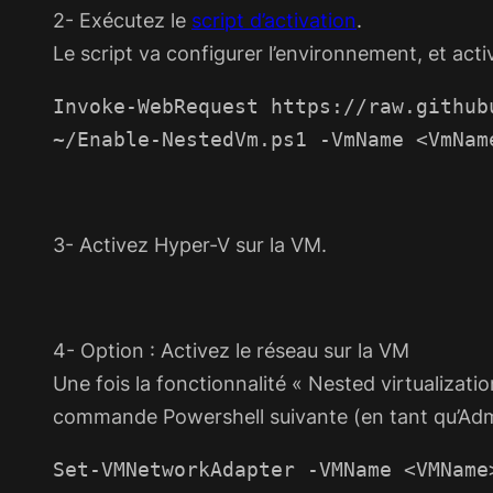
2- Exécutez le
script d’activation
.
Le script va configurer l’environnement, et activ
Invoke-WebRequest https://raw.github
~/Enable-NestedVm.ps1 -VmName <VmNam
3- Activez Hyper-V sur la VM.
4- Option : Activez le réseau sur la VM
Une fois la fonctionnalité « Nested virtualizatio
commande Powershell suivante (en tant qu’Admi
Set-VMNetworkAdapter -VMName <VMName