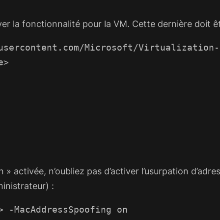
er la fonctionnalité pour la VM. Cette dernière doit êt
usercontent.com/Microsoft/Virtualization-
e>
n » activée, n’oubliez pas d’activer l’usurpation d’adr
nistrateur) :
> -MacAddressSpoofing on