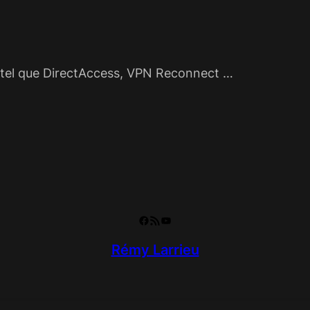
 tel que DirectAccess, VPN Reconnect …
Facebook
RSS Feed
YouTube
Rémy Larrieu