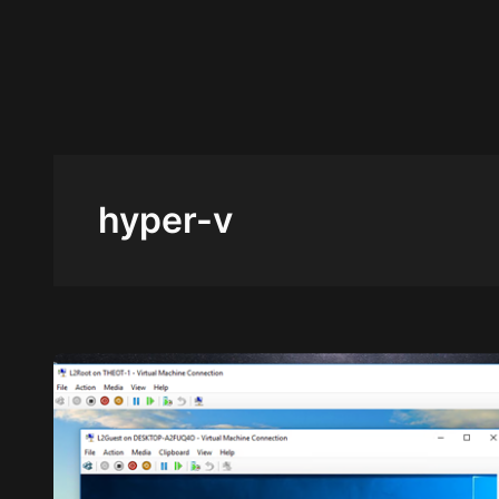
Aller
au
contenu
hyper-v