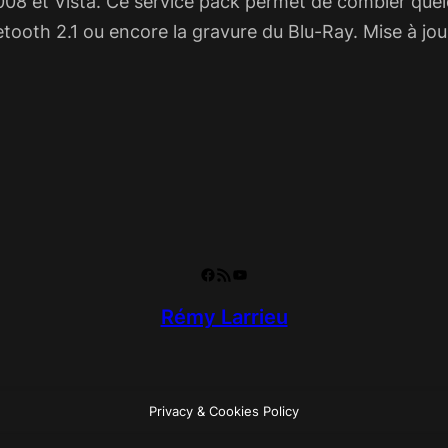
2008 et Vista. Ce service pack permet de combler que
ooth 2.1 ou encore la gravure du Blu-Ray. Mise à jou
Facebook
RSS Feed
YouTube
Rémy Larrieu
Privacy & Cookies Policy