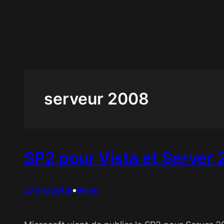
Aller
au
contenu
serveur 2008
SP2 pour Vista et Server 
•
27 mai 2009
Remy