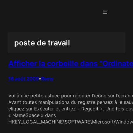
Aller
au
contenu
poste de travail
Afficher la corbeille dans "Ordin
16 août 2009
Remy
•
Voilà une petite astuce pour rajouter l’icône sur l’écr
Avant toutes manipulations du registre pensez à le sa
cliquez sur Exécuter et entrez « Regedit ». Une fois ou
« NameSpace » dans
HKEY_LOCAL_MACHINE\SOFTWARE\Microsoft\Windows\C