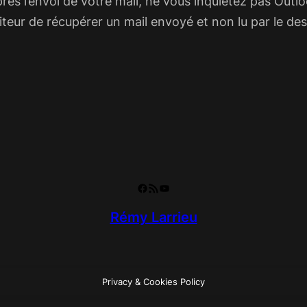
ès l’envoi de votre mail, ne vous inquiétez pas Outloo
ur de récupérer un mail envoyé et non lu par le dest
Facebook
RSS Feed
YouTube
Rémy Larrieu
Privacy & Cookies Policy