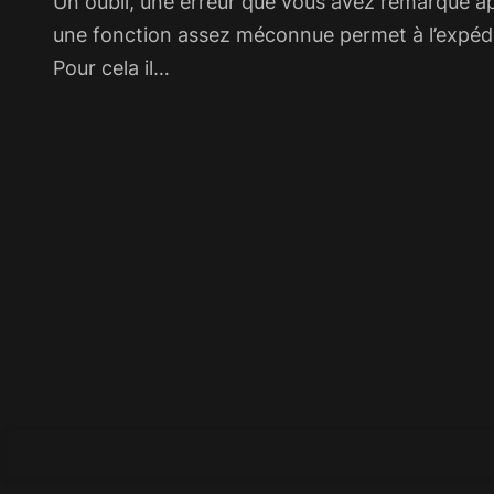
Un oubli, une erreur que vous avez remarqué apr
une fonction assez méconnue permet à l’expédite
Pour cela il…