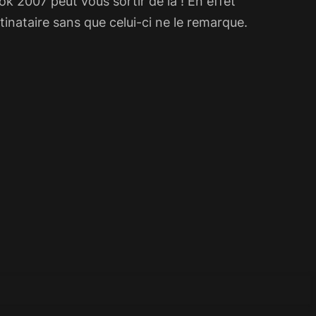
k 2007 peut vous sortir de là ! En effet
inataire sans que celui-ci ne le remarque.