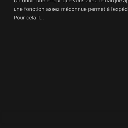
Un oubli, une erreur que vous avez remarqué apr
une fonction assez méconnue permet à l’expédite
Pour cela il…