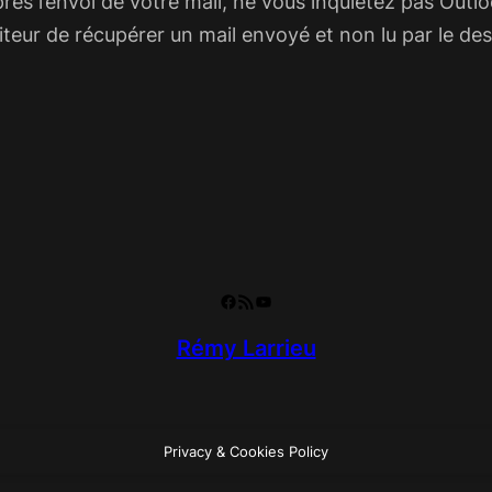
ès l’envoi de votre mail, ne vous inquiétez pas Outloo
ur de récupérer un mail envoyé et non lu par le dest
Facebook
RSS Feed
YouTube
Rémy Larrieu
Privacy & Cookies Policy