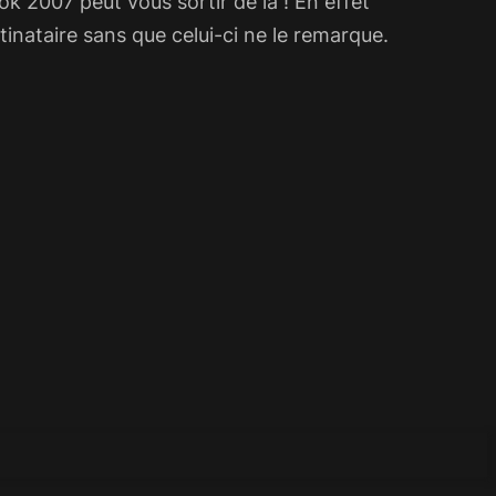
k 2007 peut vous sortir de là ! En effet
inataire sans que celui-ci ne le remarque.