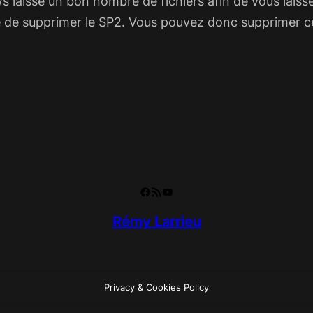
 laisse un bon nombre de fichiers afin de vous laisser 
ire de supprimer le SP2. Vous pouvez donc supprimer c
Facebook
RSS Feed
YouTube
Rémy Larrieu
Privacy & Cookies Policy