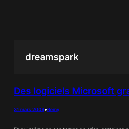
Aller
au
contenu
dreamspark
Des logiciels Microsoft gr
•
31 mars 2009
Remy