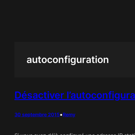
Aller
au
contenu
autoconfiguration
Désactiver l’autoconfigur
•
30 septembre 2015
Remy