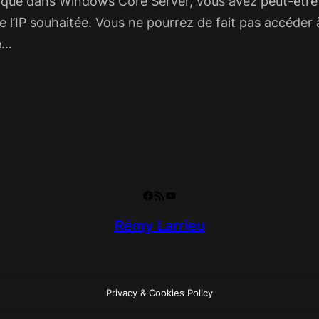
tique dans Windows Core Server, vous avez peut-être
 l’IP souhaitée. Vous ne pourrez de fait pas accéder 
e…
Facebook
RSS Feed
YouTube
Rémy Larrieu
Privacy & Cookies Policy