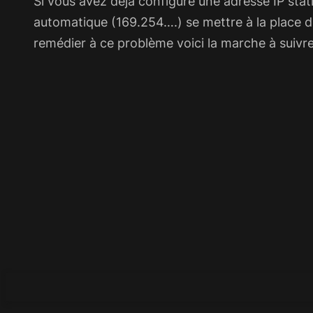
Si vous avez déjà configuré une adresse IP sta
automatique (169.254….) se mettre à la place de
remédier à ce problème voici la marche à suivr